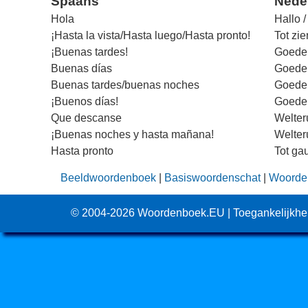
Spaans
Nede
Hola
Hallo /
¡Hasta la vista/Hasta luego/Hasta pronto!
Tot zie
¡Buenas tardes!
Goede
Buenas días
Goede
Buenas tardes/buenas noches
Goede
¡Buenos días!
Goede
Que descanse
Welter
¡Buenas noches y hasta mañana!
Welter
Hasta pronto
Tot ga
Beeldwoordenboek
|
Basiswoordenschat
|
Woorden
© 2004-2026
Woordenboek.EU
|
Toegankelijkhe