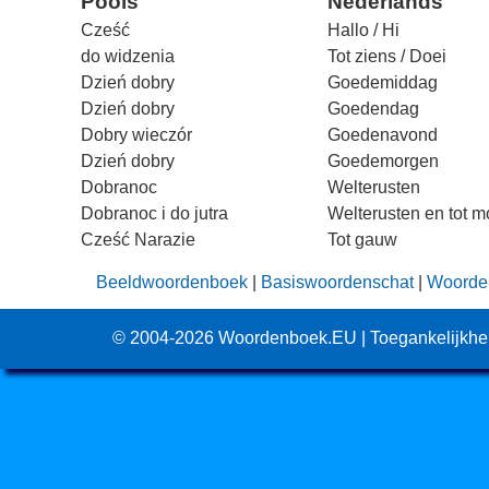
Pools
Nederlands
Cześć
Hallo / Hi
do widzenia
Tot ziens / Doei
Dzień dobry
Goedemiddag
Dzień dobry
Goedendag
Dobry wieczór
Goedenavond
Dzień dobry
Goedemorgen
Dobranoc
Welterusten
Dobranoc i do jutra
Welterusten en tot 
Cześć Narazie
Tot gauw
Beeldwoordenboek
|
Basiswoordenschat
|
Woorden
© 2004-2026
Woordenboek.EU
|
Toegankelijkhe