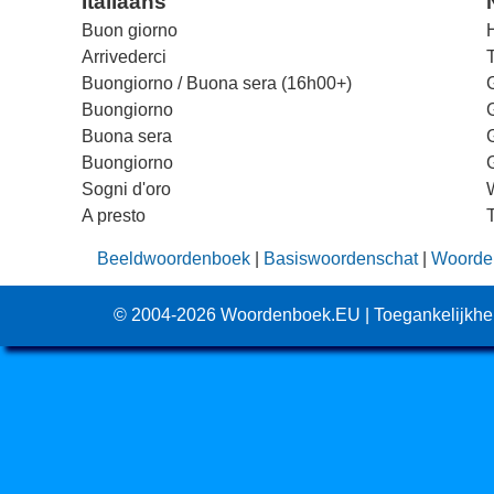
Italiaans
Buon giorno
H
Arrivederci
T
Buongiorno / Buona sera (16h00+)
Buongiorno
Buona sera
Buongiorno
Sogni d'oro
A presto
Beeldwoordenboek
|
Basiswoordenschat
|
Woorden
© 2004-2026
Woordenboek.EU
|
Toegankelijkhe