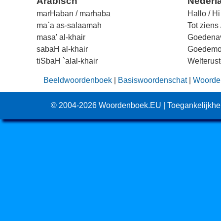
Arabisch
Nederl
marHaban / marhaba
Hallo / Hi
ma`a as-salaamah
Tot ziens
masa' al-khair
Goedena
sabaH al-khair
Goedemo
tiSbaH `alal-khair
Welterus
Beeldwoordenboek
|
Basiswoordenschat
|
Woorden
© 2004-2026
Woordenboek.EU
|
Toegankelijkhe