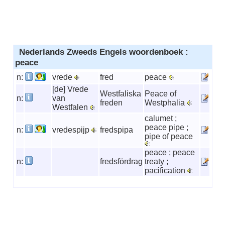
Nederlands Zweeds Engels woordenboek :
peace
n:
vrede
fred
peace
[de] Vrede
Westfaliska
Peace of
n:
van
freden
Westphalia
Westfalen
calumet ;
peace pipe ;
n:
vredespijp
fredspipa
pipe of peace
peace ; peace
n:
fredsfördrag
treaty ;
pacification