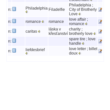
Philadelphia ;
Philadelphia
n:
Filadelfie
City of Brotherly
Love
love affair ;
n:
romance
romance
romance
láska v
charity ;
n:
caritas
křesťanství
brotherly love
spare tire ; love
n:
handle
love letter ; billet
liefdesbrief
n:
doux