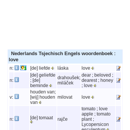
Nederlands Tsjechisch Engels woordenboek :
love
n:
[de] liefde
láska
love
[de] geliefde
dear ; beloved ;
drahoušek;
n:
; [de]
dearest ; honey
miláček
beminde
; love
houden van;
v:
[wij] houden
milovat
love
van
tomato ; love
apple ; tomato
[de] tomaat
n:
rajče
plant ;
Lycopersicon
esculentum