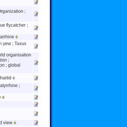
rganization ;
ue flycatcher ;
tarrhine
h yew ; Taxus
rld organisation
ion ;
on ; global
thartid
tyrrhine ;
e
ld view