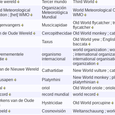
de wereld
Tercer mundo
Third World
Organización
ld Meteorological
World Meteorological O
Meteorológica
tion ; [het] WMO
WMO
Mundial
Old World flycatcher ; tr
egenvangers
Muscicapidae
flycatcher
n de Oude Wereld
Cercopithecidae
Old World monkey ; ca
Old World yew ; Englis
Taxus
baccata
world organization ; wo
vernementele
organismo
; international organizat
tie
internacional
international organisati
organization
an de Nieuwe Wereld
Cathartidae
New World vulture ; ca
New World monkey ; pla
eusapen
Platyrrhini
platyrrhinian
al
oriol
Old World oriole ; oriol
ecord
record mundial
world record
rkens van de Oude
Hystricidae
Old World porcupine
eeld
Cosmovisión
Weltanschauung ; wor