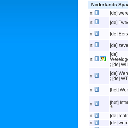
Nederlands Spa
n:
[de] wer
n:
[de] Tw
n:
[de] Eer
n:
[de] zev
[de]
n:
Wereldge
; [de] 
[de] Wer
n:
; [de] W
n:
[het] Wo
[het] Int
n:
n:
[de] reali
n:
[de] wer