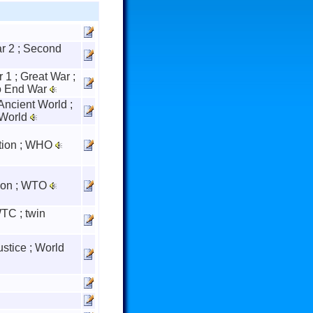
ar 2 ; Second
 1 ; Great War ;
to End War
ncient World ;
 World
ation ; WHO
ion ; WTO
TC ; twin
ustice ; World