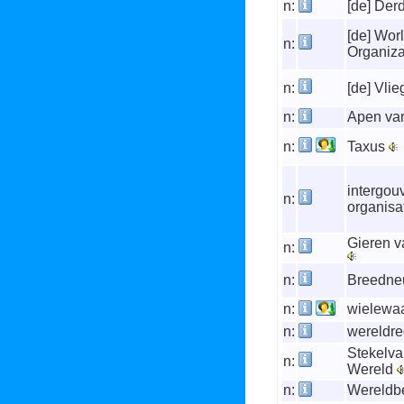
n:
[de] Der
[de] Wor
n:
Organiza
n:
[de] Vli
n:
Apen va
n:
Taxus
intergou
n:
organisa
Gieren v
n:
n:
Breedn
n:
wielewa
n:
wereldr
Stekelva
n:
Wereld
n:
Wereldb