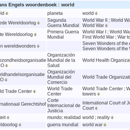
ans Engels woordenboek : world
eld
planeta
world
Segunda
World War II ; World W
eede Wereldoorlog
Guerra Mundial
World War
Primera Guerra
World War I ; World War
ste Wereldoorlog
Mundial
First World War ; War 
Seven Wonders of the A
en wereldwonders
Seven Wonders of the
Organización
zondheidsorganisatie
Mundial de la
World Health Organiz
WHO
Salud
Organización
eldhandelsorganisatie
Mundial del
World Trade Organizat
TO
Comercio
World Trade
World Trade Center ; W
rld Trade Center
Center
towers
Corte
International Court of J
ernationaal Gerechtshof
Internacional de
Court
Justicia
teit
mundo; realidad
world ; reality
eldoorlog
guerra mundial
world war