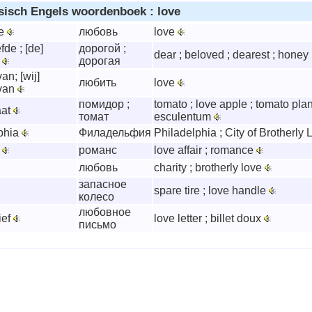
isch Engels woordenboek : love
de
любовь
love
fde ; [de]
дорогой ;
dear ; beloved ; dearest ; honey 
e
дорогая
an; [wij]
любить
love
van
помидор ;
tomato ; love apple ; tomato pla
aat
томат
esculentum
phia
Филадельфия
Philadelphia ; City of Brotherly
e
романс
love affair ; romance
любовь
charity ; brotherly love
запасное
spare tire ; love handle
колесо
любовное
ief
love letter ; billet doux
письмо