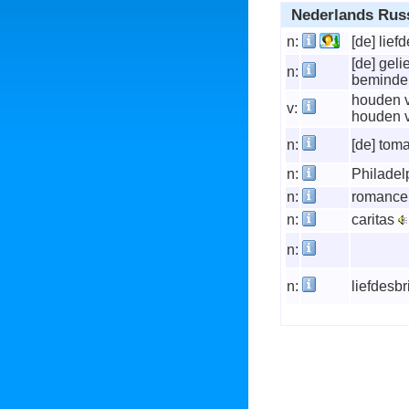
Nederlands Russ
n:
[de] lief
[de] gelie
n:
bemind
houden v
v:
houden 
n:
[de] tom
n:
Philadel
n:
romanc
n:
caritas
n:
n:
liefdesbr