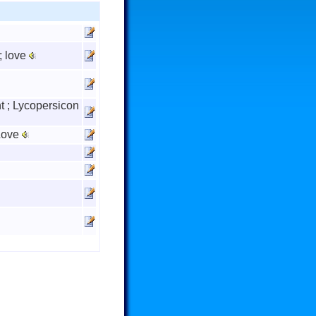
; love
nt ; Lycopersicon
 Love