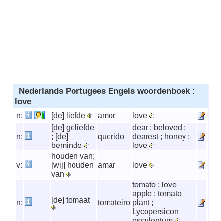
Nederlands Portugees Engels woordenboek :
love
n:
[de] liefde
amor
love
[de] geliefde
dear ; beloved ;
n:
; [de]
querido
dearest ; honey ;
beminde
love
houden van;
v:
[wij] houden
amar
love
van
tomato ; love
apple ; tomato
[de] tomaat
n:
tomateiro
plant ;
Lycopersicon
esculentum