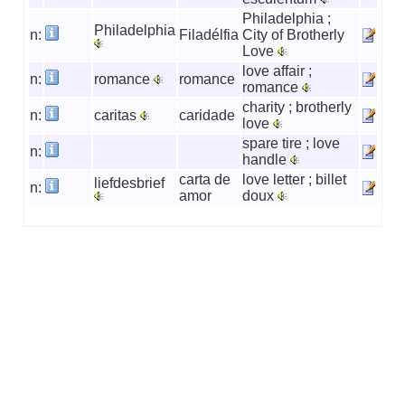
Philadelphia ;
Philadelphia
n:
Filadélfia
City of Brotherly
Love
love affair ;
n:
romance
romance
romance
charity ; brotherly
n:
caritas
caridade
love
spare tire ; love
n:
handle
carta de
love letter ; billet
liefdesbrief
n:
amor
doux