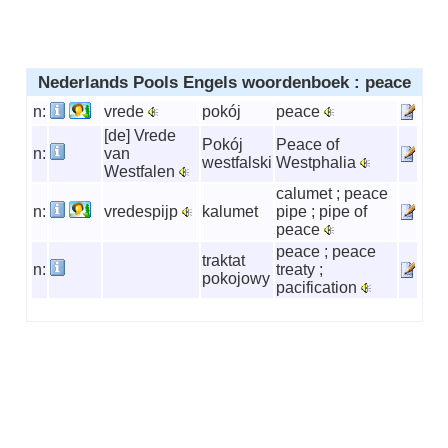
Nederlands Pools Engels woordenboek : peace
n:
vrede
pokój
peace
[de] Vrede
Pokój
Peace of
n:
van
westfalski
Westphalia
Westfalen
calumet ; peace
n:
vredespijp
kalumet
pipe ; pipe of
peace
peace ; peace
traktat
n:
treaty ;
pokojowy
pacification