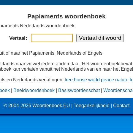
Papiaments woordenboek
piaments Nederlands woordenboek
Vertaal:
uit of naar het Papiaments, Nederlands of Engels
erlands naar vrijwel iedere andere taal. Het woordenboek bevat
nboek kan vertalen vanuit het Nederlands van en naar het Enge
ts en Nederlands vertalingen:
tree
house
world
peace
nature
l
boek
|
Beeldwoordenboek
|
Basiswoordenschat
|
Woordenschat 
© 2004-2026
Woordenboek.EU
|
Toegankelijkheid
|
Contact