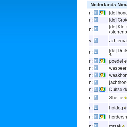
Nederlands Nie
n:
[de] hon
n:
[de] Gro
[de] Kle
n:
(sterren
v:
achterna
[de] Duit
n:
n:
poedel
n:
wasbee
n:
waakho
n:
jachtho
n:
Duitse 
n:
Sheltie
n:
hotdog
n:
herders
n:
rotzak