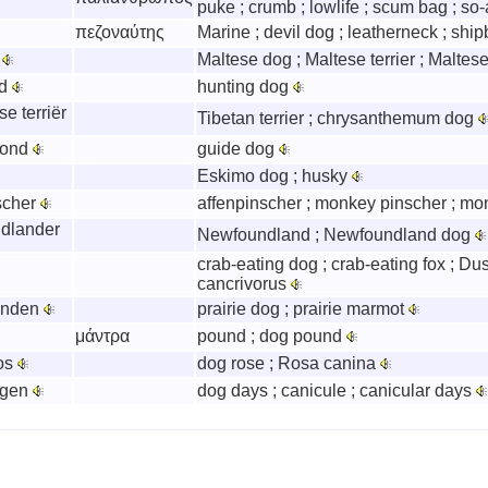
puke ; crumb ; lowlife ; scum bag ; so-
πεζοναύτης
Marine ; devil dog ; leatherneck ; shi
r
Maltese dog ; Maltese terrier ; Maltes
nd
hunting dog
e terriër
Tibetan terrier ; chrysanthemum dog
hond
guide dog
Eskimo dog ; husky
scher
affenpinscher ; monkey pinscher ; m
dlander
Newfoundland ; Newfoundland dog
crab-eating dog ; crab-eating fox ; Du
cancrivorus
onden
prairie dog ; prairie marmot
μάντρα
pound ; dog pound
os
dog rose ; Rosa canina
agen
dog days ; canicule ; canicular days