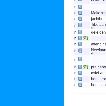
n:
n:
Malteze
n:
jachtho
Tibetaans
n:
n:
geleide
n:
n:
affenpin
Newfoun
n:
n:
n:
prairieh
n:
asiel
n:
hondsro
n:
hondsd