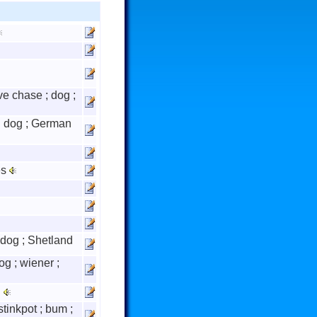
give chase ; dog ;
 dog ; German
es
dog ; Shetland
dog ; wiener ;
g
 stinkpot ; bum ;