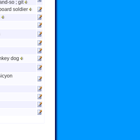
and-so ; git
pboard soldier
e
onkey dog
sicyon