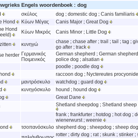
uwgrieks Engels woordenboek : dog
d
σκύλος
dog ; domestic dog ; Canis familiaris
te Hond
Κύων Μέγας
Canis Major ; Great Dog
ine Hond
Κύων Μικρός
Canis Minor ; Little Dog
beeld)
chase ; chase after ; trail ; tail ; tag ; 
zitten
κυνηγώ
go after ; track
Γερμανικός
German shepherd ; German shepherd
se herder
Ποιμενικός
police dog ; alsatian
poodle ; poodle dog
rhond
raccoon dog ; Nyctereutes procyonid
nd
μαντρόσκυλο
watchdog ; guard dog
nd
κυνηγόσκυλο
hound ; hound dog
dog
Great Dane
Shetland sheepdog ; Shetland sheep 
frank ; frankfurter ; hotdog ; hot dog ; 
wienerwurst ; weenie
hond
τσοπανόσκυλο
shepherd dog ; sheepdog ; sheep do
rotter ; dirty dog ; rat ; skunk ; stinker ;
παλιάνθρωπος