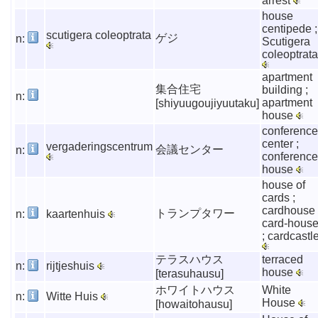
arrest
house
centipede ;
scutigera coleoptrata
ゲジ
n:
Scutigera
coleoptrata
apartment
集合住宅
building ;
n:
apartment
[shiyuugoujiyuutaku]
house
conference
center ;
vergaderingscentrum
会議センター
n:
conference
house
house of
cards ;
cardhouse 
トランプタワー
n:
kaartenhuis
card-hous
; cardcastl
テラスハウス
terraced
n:
rijtjeshuis
house
[terasuhausu]
ホワイトハウス
White
n:
Witte Huis
House
[howaitohausu]