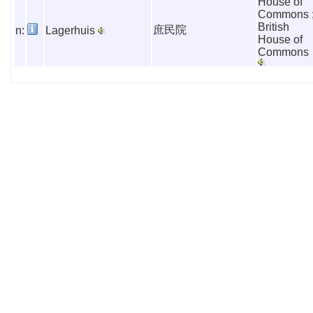
House of
Commons 
British
庶民院
n:
Lagerhuis
House of
Commons