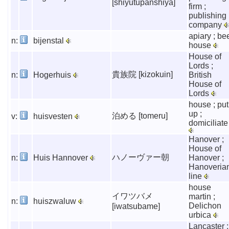
[shiyutupanshiya]
firm ;
publishing
company
apiary ; be
n:
bijenstal
house
House of
Lords ;
貴族院 [kizokuin]
n:
Hogerhuis
British
House of
Lords
house ; put
up ;
泊める [tomeru]
v:
huisvesten
domiciliate
Hanover ;
House of
ハノーヴァー朝
n:
Huis Hannover
Hanover ;
Hanoveria
line
house
イワツバメ
martin ;
n:
huiszwaluw
Delichon
[iwatsubame]
urbica
Lancaster ;