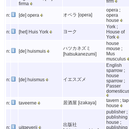
firm
firma
opera ;
オペラ [opera]
n:
[de] opera
opera
house
York ;
ヨーク
n:
[het] Huis York
House of
York
house
ハツカネズミ
mouse ;
n:
[de] huismuis
Mus
[hatsukanezumi]
musculus
English
sparrow ;
house
イエスズメ
n:
[de] huismus
sparrow ;
Passer
domesticu
tavern ; tap
居酒屋 [izakaya]
n:
taveerne
house
publisher ;
publishing
house ;
出版社
n:
uitgeverij
publishing