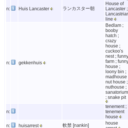
House of
ランカスター朝
n:
Huis Lancaster
Lancaster ;
Lancastria
line
Bedlam ;
booby
hatch ;
crazy
house ;
cuckoo's
nest ; funn
farm ; funn
n:
gekkenhuis
house ;
loony bin ;
madhouse 
nut house ;
nuthouse ;
sanatorium
; snake pit
tenement ;
n:
tenement
house
house
軟禁 [nankin]
n:
huisarrest