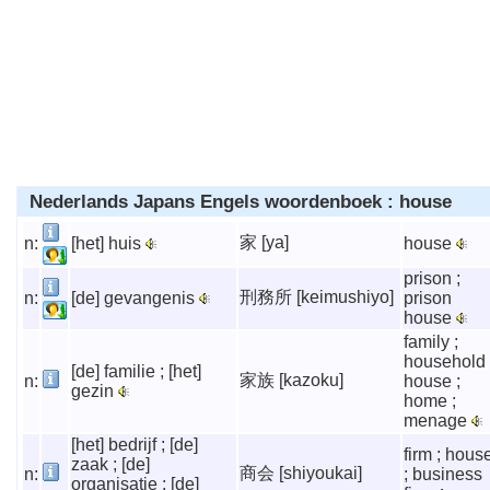
Nederlands Japans Engels woordenboek : house
家 [ya]
n:
[het] huis
house
prison ;
刑務所 [keimushiyo]
n:
[de] gevangenis
prison
house
family ;
household 
[de] familie ; [het]
家族 [kazoku]
n:
house ;
gezin
home ;
menage
[het] bedrijf ; [de]
firm ; hous
zaak ; [de]
商会 [shiyoukai]
n:
; business
organisatie ; [de]