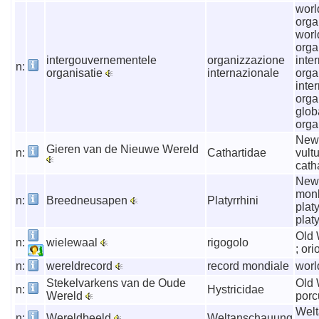
worl
orga
worl
orga
intergouvernementele
organizzazione
inte
n:
organisatie
internazionale
orga
inte
orga
glob
orga
New
Gieren van de Nieuwe Wereld
n:
Cathartidae
vultu
cath
New
monk
n:
Breedneusapen
Platyrrhini
platy
plat
Old 
n:
wielewaal
rigogolo
; ori
n:
wereldrecord
record mondiale
worl
Stekelvarkens van de Oude
Old 
n:
Hystricidae
Wereld
por
Wel
n:
Wereldbeeld
Weltanschauung