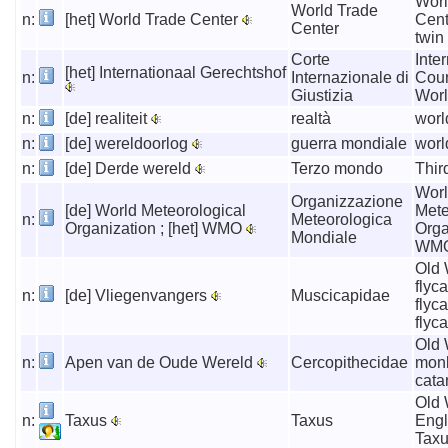
Worl
World Trade
n:
[het] World Trade Center
Cent
Center
twin
Corte
Inte
[het] Internationaal Gerechtshof
n:
Internazionale di
Court
Giustizia
Worl
n:
[de] realiteit
realtà
world
n:
[de] wereldoorlog
guerra mondiale
worl
n:
[de] Derde wereld
Terzo mondo
Thir
Wor
Organizzazione
[de] World Meteorological
Mete
n:
Meteorologica
Organization ; [het] WMO
Orga
Mondiale
WM
Old 
flyca
n:
[de] Vliegenvangers
Muscicapidae
flyca
flyc
Old 
n:
Apen van de Oude Wereld
Cercopithecidae
monk
cata
Old 
n:
Taxus
Taxus
Engl
Taxu