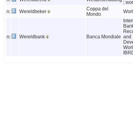
; wo
Coppa del
n:
Wereldbeker
Wor
Mondo
Inte
Bank
Reco
n:
Wereldbank
Banca Mondiale
and
Deve
Worl
IBR