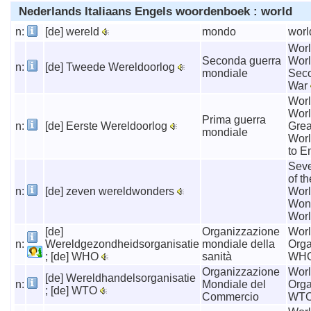
Nederlands Italiaans Engels woordenboek : world
n:
[de] wereld
mondo
wor
Worl
Seconda guerra
Worl
n:
[de] Tweede Wereldoorlog
mondiale
Sec
War
Worl
Worl
Prima guerra
n:
[de] Eerste Wereldoorlog
Grea
mondiale
Worl
to E
Sev
of t
n:
[de] zeven wereldwonders
Worl
Wond
Wor
[de]
Organizzazione
Worl
n:
Wereldgezondheidsorganisatie
mondiale della
Orga
; [de] WHO
sanità
WH
Organizzazione
Worl
[de] Wereldhandelsorganisatie
n:
Mondiale del
Orga
; [de] WTO
Commercio
WT