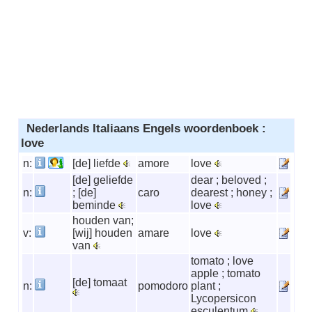
Nederlands Italiaans Engels woordenboek :
love
n:
[de] liefde
amore
love
[de] geliefde
dear ; beloved ;
n:
; [de]
caro
dearest ; honey ;
beminde
love
houden van;
v:
[wij] houden
amare
love
van
tomato ; love
apple ; tomato
[de] tomaat
n:
pomodoro
plant ;
Lycopersicon
esculentum