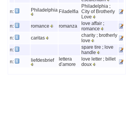
Philadelphia ;
Philadelphia
n:
Filadelfia
City of Brotherly
Love
love affair ;
n:
romance
romanza
romance
charity ; brotherly
n:
caritas
love
spare tire ; love
n:
handle
lettera
love letter ; billet
liefdesbrief
n:
d'amore
doux