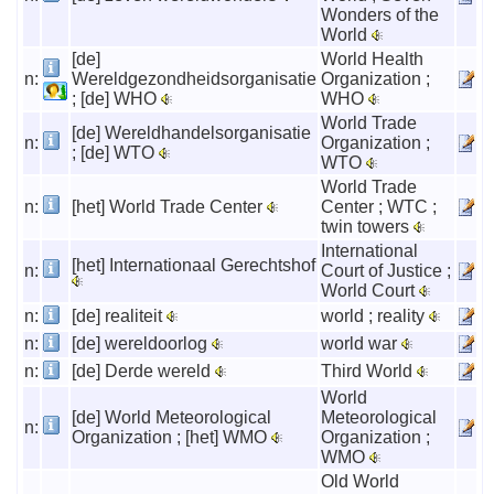
Wonders of the
World
[de]
World Health
n:
Wereldgezondheidsorganisatie
Organization ;
; [de] WHO
WHO
World Trade
[de] Wereldhandelsorganisatie
n:
Organization ;
; [de] WTO
WTO
World Trade
n:
[het] World Trade Center
Center ; WTC ;
twin towers
International
[het] Internationaal Gerechtshof
n:
Court of Justice ;
World Court
n:
[de] realiteit
world ; reality
n:
[de] wereldoorlog
world war
n:
[de] Derde wereld
Third World
World
[de] World Meteorological
Meteorological
n:
Organization ; [het] WMO
Organization ;
WMO
Old World