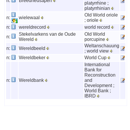
n:
Breedneusapen
platyrrhine ;
platyrrhinian
Old World oriole
n:
wielewaal
; oriole
n:
wereldrecord
world record
Stekelvarkens van de Oude
Old World
n:
Wereld
porcupine
Weltanschauung
n:
Wereldbeeld
; world view
n:
Wereldbeker
World Cup
International
Bank for
Reconstruction
n:
Wereldbank
and
Development ;
World Bank ;
IBRD