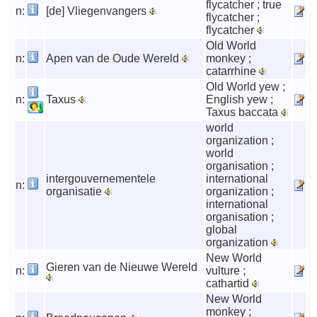
flycatcher ; true
n:
[de] Vliegenvangers
flycatcher ;
flycatcher
Old World
n:
Apen van de Oude Wereld
monkey ;
catarrhine
Old World yew ;
n:
Taxus
English yew ;
Taxus baccata
world
organization ;
world
organisation ;
intergouvernementele
international
n:
organisatie
organization ;
international
organisation ;
global
organization
New World
Gieren van de Nieuwe Wereld
n:
vulture ;
cathartid
New World
monkey ;