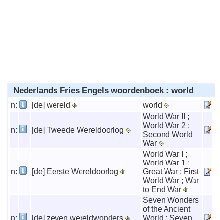
Nederlands Fries Engels woordenboek : world
n:
[de] wereld
world
World War II ;
World War 2 ;
n:
[de] Tweede Wereldoorlog
Second World
War
World War I ;
World War 1 ;
n:
[de] Eerste Wereldoorlog
Great War ; First
World War ; War
to End War
Seven Wonders
of the Ancient
n:
[de] zeven wereldwonders
World ; Seven