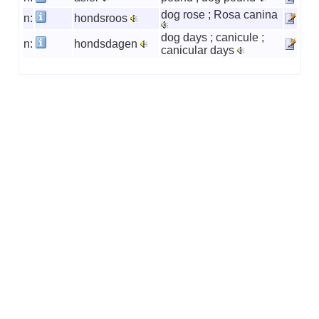
dog rose ; Rosa canina
n:
hondsroos
dog days ; canicule ;
n:
hondsdagen
canicular days