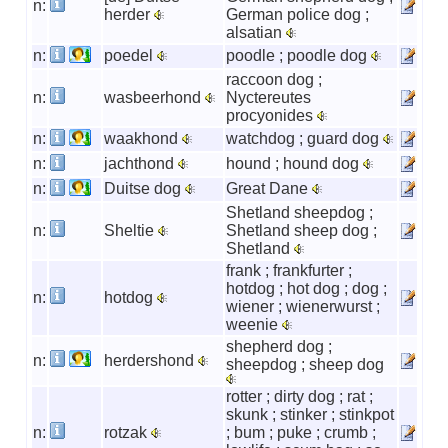
n:
herder
German police dog ;
alsatian
n:
poedel
poodle ; poodle dog
raccoon dog ;
n:
wasbeerhond
Nyctereutes
procyonides
n:
waakhond
watchdog ; guard dog
n:
jachthond
hound ; hound dog
n:
Duitse dog
Great Dane
Shetland sheepdog ;
n:
Sheltie
Shetland sheep dog ;
Shetland
frank ; frankfurter ;
hotdog ; hot dog ; dog ;
n:
hotdog
wiener ; wienerwurst ;
weenie
shepherd dog ;
n:
herdershond
sheepdog ; sheep dog
rotter ; dirty dog ; rat ;
skunk ; stinker ; stinkpot
n:
rotzak
; bum ; puke ; crumb ;