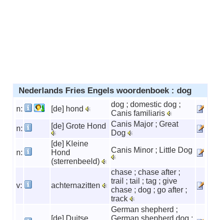
Nederlands Fries Engels woordenboek : dog
dog ; domestic dog ;
n:
[de] hond
Canis familiaris
Canis Major ; Great
[de] Grote Hond
n:
Dog
[de] Kleine
Canis Minor ; Little Dog
n:
Hond
(sterrenbeeld)
chase ; chase after ;
trail ; tail ; tag ; give
v:
achternazitten
chase ; dog ; go after ;
track
German shepherd ;
[de] Duitse
German shepherd dog ;