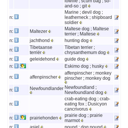
lowlife ; scum bag ; so-
and-so ; git
Marine ; devil dog ;
n:
leatherneck ; shipboard
soldier
Maltese dog ; Maltese
n:
Maltezer
terrier ; Maltese
n:
jachthond
hunting dog
Tibetaanse
Tibetan terrier ;
n:
terriër
chrysanthemum dog
n:
geleidehond
guide dog
n:
Eskimo dog ; husky
affenpinscher ; monkey
n:
affenpinscher
pinscher ; monkey dog
Newfoundland ;
Newfoundlander
n:
Newfoundland dog
crab-eating dog ; crab-
n:
eating fox ; Dusicyon
cancrivorus
prairie dog ; prairie
n:
prairiehonden
marmot
n:
asiel
pound ; dog pound