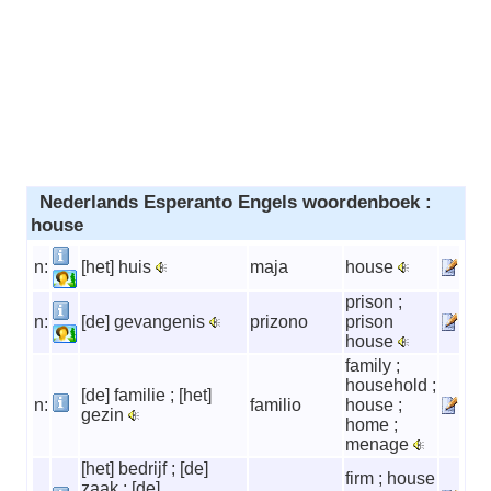
Nederlands Esperanto Engels woordenboek :
house
n:
[het] huis
maja
house
prison ;
n:
[de] gevangenis
prizono
prison
house
family ;
household ;
[de] familie ; [het]
n:
familio
house ;
gezin
home ;
menage
[het] bedrijf ; [de]
firm ; house
zaak ; [de]