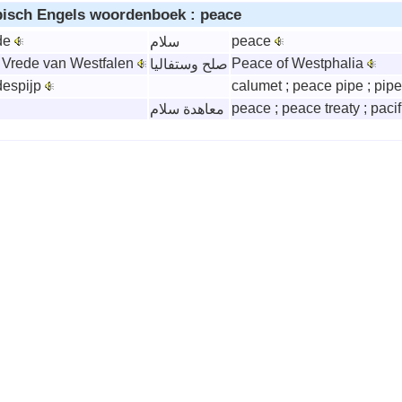
bisch Engels woordenboek : peace
de
peace
سلام
] Vrede van Westfalen
Peace of Westphalia
صلح وستفاليا
despijp
calumet ; peace pipe ; pip
peace ; peace treaty ; paci
معاهدة سلام