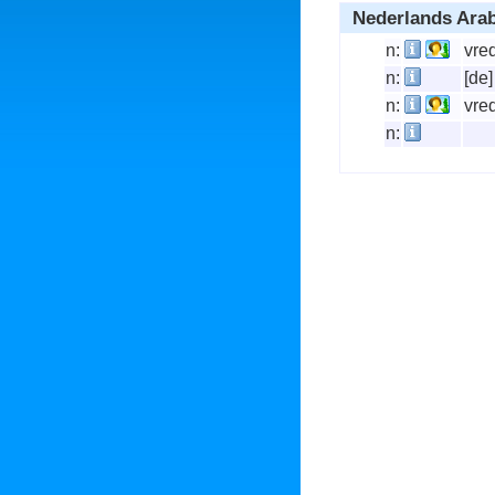
Nederlands Ara
n:
vre
n:
[de
n:
vre
n: