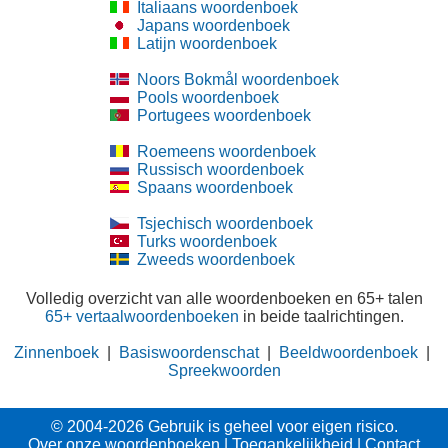
Italiaans woordenboek
Japans woordenboek
Latijn woordenboek
Noors Bokmål woordenboek
Pools woordenboek
Portugees woordenboek
Roemeens woordenboek
Russisch woordenboek
Spaans woordenboek
Tsjechisch woordenboek
Turks woordenboek
Zweeds woordenboek
Volledig overzicht van alle woordenboeken en 65+ talen
65+ vertaalwoordenboeken
in beide taalrichtingen.
Zinnenboek
|
Basiswoordenschat
|
Beeldwoordenboek
|
Spreekwoorden
© 2004-2026 Gebruik is geheel voor eigen risico.
Over onze woordenboeken
|
Toegankelijkheid
|
Contact