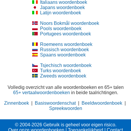
Italiaans woordenboek
Japans woordenboek
Latijn woordenboek
Noors Bokmål woordenboek
Pools woordenboek
Portugees woordenboek
Roemeens woordenboek
Russisch woordenboek
Spaans woordenboek
Tsjechisch woordenboek
Turks woordenboek
Zweeds woordenboek
Volledig overzicht van alle woordenboeken en 65+ talen
65+ vertaalwoordenboeken
in beide taalrichtingen.
Zinnenboek
|
Basiswoordenschat
|
Beeldwoordenboek
|
Spreekwoorden
© 2004-2026 Gebruik is geheel voor eigen risico.
Over onze woordenboeken
|
Toegankelijkheid
|
Contact