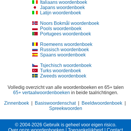
Italiaans woordenboek
Japans woordenboek
Latijn woordenboek
Noors Bokmål woordenboek
Pools woordenboek
Portugees woordenboek
Roemeens woordenboek
Russisch woordenboek
Spaans woordenboek
Tsjechisch woordenboek
Turks woordenboek
Zweeds woordenboek
Volledig overzicht van alle woordenboeken en 65+ talen
65+ vertaalwoordenboeken
in beide taalrichtingen.
Zinnenboek
|
Basiswoordenschat
|
Beeldwoordenboek
|
Spreekwoorden
© 2004-2026 Gebruik is geheel voor eigen risico.
Over onze woordenboeken
|
Toegankelijkheid
|
Contact