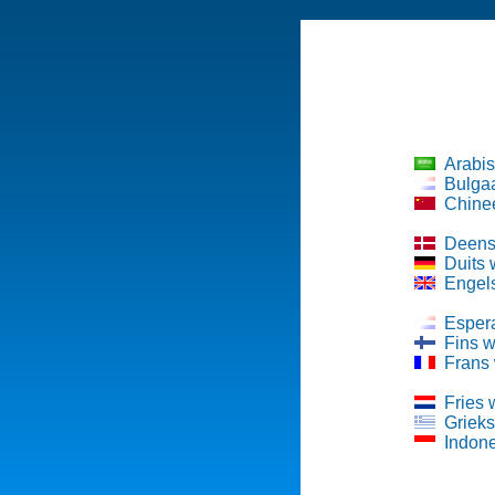
Arabi
Bulga
Chine
Deens
Duits
Engel
Esper
Fins 
Frans
Fries
Griek
Indon