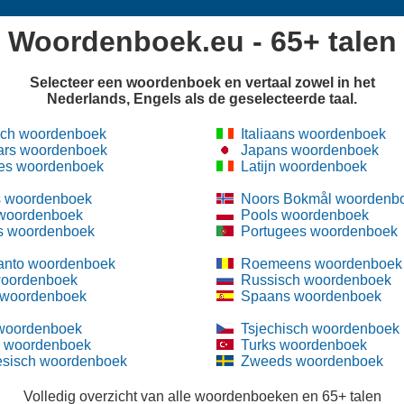
Woordenboek.eu - 65+ talen
Selecteer een woordenboek en vertaal zowel in het
Nederlands, Engels als de geselecteerde taal.
sch woordenboek
Italiaans woordenboek
ars woordenboek
Japans woordenboek
es woordenboek
Latijn woordenboek
 woordenboek
Noors Bokmål woordenb
 woordenboek
Pools woordenboek
s woordenboek
Portugees woordenboek
anto woordenboek
Roemeens woordenboek
woordenboek
Russisch woordenboek
 woordenboek
Spaans woordenboek
 woordenboek
Tsjechisch woordenboek
s woordenboek
Turks woordenboek
esisch woordenboek
Zweeds woordenboek
Volledig overzicht van alle woordenboeken en 65+ talen