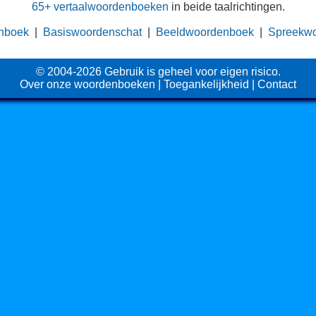
65+ vertaalwoordenboeken
in beide taalrichtingen.
nboek
|
Basiswoordenschat
|
Beeldwoordenboek
|
Spreekw
© 2004-2026 Gebruik is geheel voor eigen risico.
Over onze woordenboeken
|
Toegankelijkheid
|
Contact