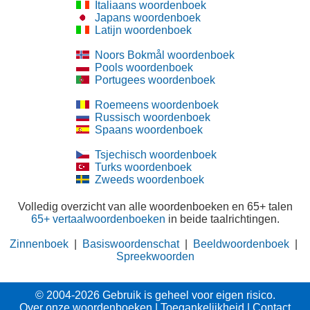
Italiaans woordenboek
Japans woordenboek
Latijn woordenboek
Noors Bokmål woordenboek
Pools woordenboek
Portugees woordenboek
Roemeens woordenboek
Russisch woordenboek
Spaans woordenboek
Tsjechisch woordenboek
Turks woordenboek
Zweeds woordenboek
Volledig overzicht van alle woordenboeken en 65+ talen
65+ vertaalwoordenboeken
in beide taalrichtingen.
Zinnenboek
|
Basiswoordenschat
|
Beeldwoordenboek
|
Spreekwoorden
© 2004-2026 Gebruik is geheel voor eigen risico.
Over onze woordenboeken
|
Toegankelijkheid
|
Contact