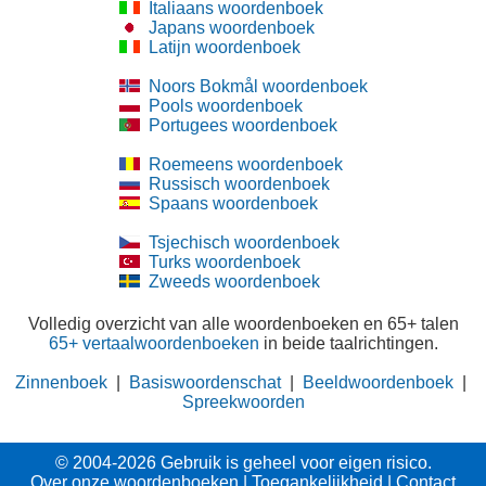
Italiaans woordenboek
Japans woordenboek
Latijn woordenboek
Noors Bokmål woordenboek
Pools woordenboek
Portugees woordenboek
Roemeens woordenboek
Russisch woordenboek
Spaans woordenboek
Tsjechisch woordenboek
Turks woordenboek
Zweeds woordenboek
Volledig overzicht van alle woordenboeken en 65+ talen
65+ vertaalwoordenboeken
in beide taalrichtingen.
Zinnenboek
|
Basiswoordenschat
|
Beeldwoordenboek
|
Spreekwoorden
© 2004-2026 Gebruik is geheel voor eigen risico.
Over onze woordenboeken
|
Toegankelijkheid
|
Contact