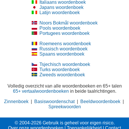
Italiaans woordenboek
Japans woordenboek
Latijn woordenboek
Noors Bokmål woordenboek
Pools woordenboek
Portugees woordenboek
Roemeens woordenboek
Russisch woordenboek
Spaans woordenboek
Tsjechisch woordenboek
Turks woordenboek
Zweeds woordenboek
Volledig overzicht van alle woordenboeken en 65+ talen
65+ vertaalwoordenboeken
in beide taalrichtingen.
Zinnenboek
|
Basiswoordenschat
|
Beeldwoordenboek
|
Spreekwoorden
© 2004-2026 Gebruik is geheel voor eigen risico.
Over onze woordenboeken
|
Toegankelijkheid
|
Contact