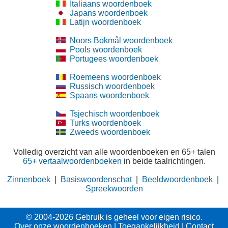
Italiaans woordenboek
Japans woordenboek
Latijn woordenboek
Noors Bokmål woordenboek
Pools woordenboek
Portugees woordenboek
Roemeens woordenboek
Russisch woordenboek
Spaans woordenboek
Tsjechisch woordenboek
Turks woordenboek
Zweeds woordenboek
Volledig overzicht van alle woordenboeken en 65+ talen
65+ vertaalwoordenboeken
in beide taalrichtingen.
Zinnenboek
|
Basiswoordenschat
|
Beeldwoordenboek
|
Spreekwoorden
© 2004-2026 Gebruik is geheel voor eigen risico.
Over onze woordenboeken
|
Toegankelijkheid
|
Contact