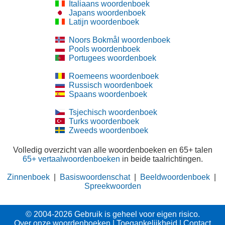
Italiaans woordenboek
Japans woordenboek
Latijn woordenboek
Noors Bokmål woordenboek
Pools woordenboek
Portugees woordenboek
Roemeens woordenboek
Russisch woordenboek
Spaans woordenboek
Tsjechisch woordenboek
Turks woordenboek
Zweeds woordenboek
Volledig overzicht van alle woordenboeken en 65+ talen
65+ vertaalwoordenboeken
in beide taalrichtingen.
Zinnenboek
|
Basiswoordenschat
|
Beeldwoordenboek
|
Spreekwoorden
© 2004-2026 Gebruik is geheel voor eigen risico.
Over onze woordenboeken
|
Toegankelijkheid
|
Contact