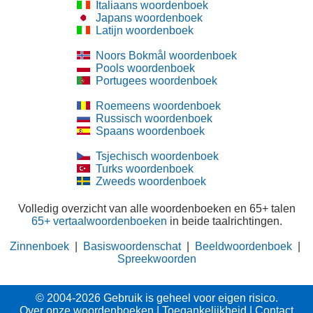
Italiaans woordenboek
Japans woordenboek
Latijn woordenboek
Noors Bokmål woordenboek
Pools woordenboek
Portugees woordenboek
Roemeens woordenboek
Russisch woordenboek
Spaans woordenboek
Tsjechisch woordenboek
Turks woordenboek
Zweeds woordenboek
Volledig overzicht van alle woordenboeken en 65+ talen
65+ vertaalwoordenboeken
in beide taalrichtingen.
Zinnenboek
|
Basiswoordenschat
|
Beeldwoordenboek
|
Spreekwoorden
© 2004-2026 Gebruik is geheel voor eigen risico.
Over onze woordenboeken
|
Toegankelijkheid
|
Contact