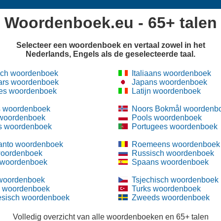
Woordenboek.eu - 65+ talen
Selecteer een woordenboek en vertaal zowel in het
Nederlands, Engels als de geselecteerde taal.
sch woordenboek
Italiaans woordenboek
ars woordenboek
Japans woordenboek
es woordenboek
Latijn woordenboek
 woordenboek
Noors Bokmål woordenb
 woordenboek
Pools woordenboek
s woordenboek
Portugees woordenboek
anto woordenboek
Roemeens woordenboek
woordenboek
Russisch woordenboek
 woordenboek
Spaans woordenboek
 woordenboek
Tsjechisch woordenboek
s woordenboek
Turks woordenboek
esisch woordenboek
Zweeds woordenboek
Volledig overzicht van alle woordenboeken en 65+ talen