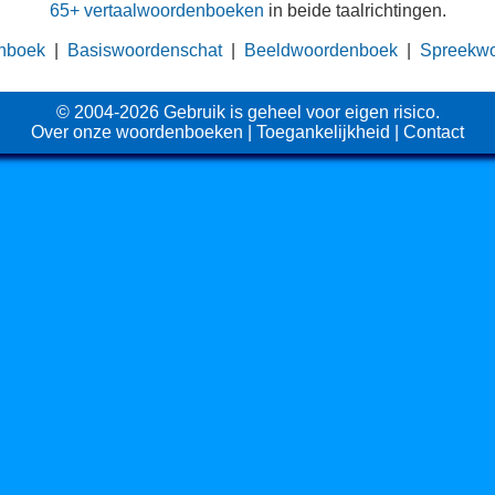
65+ vertaalwoordenboeken
in beide taalrichtingen.
nboek
|
Basiswoordenschat
|
Beeldwoordenboek
|
Spreekw
© 2004-2026 Gebruik is geheel voor eigen risico.
Over onze woordenboeken
|
Toegankelijkheid
|
Contact