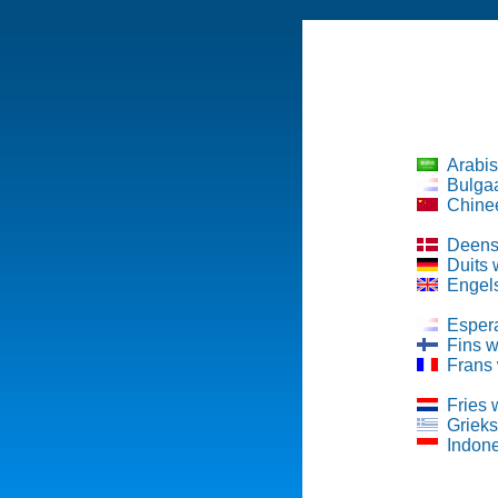
Arabi
Bulga
Chine
Deens
Duits
Engel
Esper
Fins 
Frans
Fries
Griek
Indon