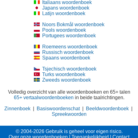
Italiaans woordenboek
Japans woordenboek
Latijn woordenboek
Noors Bokmål woordenboek
Pools woordenboek
Portugees woordenboek
Roemeens woordenboek
Russisch woordenboek
Spaans woordenboek
Tsjechisch woordenboek
Turks woordenboek
Zweeds woordenboek
Volledig overzicht van alle woordenboeken en 65+ talen
65+ vertaalwoordenboeken
in beide taalrichtingen.
Zinnenboek
|
Basiswoordenschat
|
Beeldwoordenboek
|
Spreekwoorden
© 2004-2026 Gebruik is geheel voor eigen risico.
Over onze woordenboeken
|
Toegankelijkheid
|
Contact