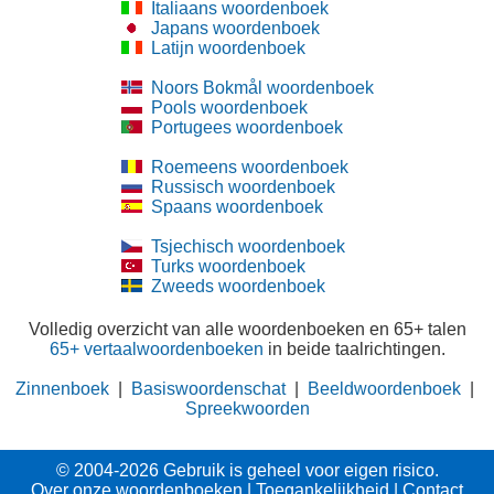
Italiaans woordenboek
Japans woordenboek
Latijn woordenboek
Noors Bokmål woordenboek
Pools woordenboek
Portugees woordenboek
Roemeens woordenboek
Russisch woordenboek
Spaans woordenboek
Tsjechisch woordenboek
Turks woordenboek
Zweeds woordenboek
Volledig overzicht van alle woordenboeken en 65+ talen
65+ vertaalwoordenboeken
in beide taalrichtingen.
Zinnenboek
|
Basiswoordenschat
|
Beeldwoordenboek
|
Spreekwoorden
© 2004-2026 Gebruik is geheel voor eigen risico.
Over onze woordenboeken
|
Toegankelijkheid
|
Contact